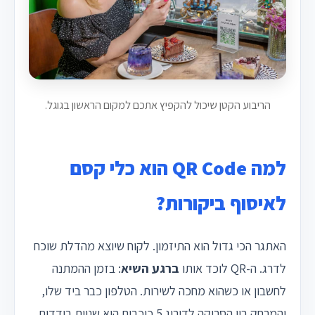
הריבוע הקטן שיכול להקפיץ אתכם למקום הראשון בגוגל.
למה QR Code הוא כלי קסם
לאיסוף ביקורות?
האתגר הכי גדול הוא התיזמון. לקוח שיוצא מהדלת שוכח
לדרג. ה-QR לוכד אותו
ברגע השיא
: בזמן ההמתנה
לחשבון או כשהוא מחכה לשירות. הטלפון כבר ביד שלו,
והמרחק בין הסריקה לדירוג 5 כוכבים הוא שניות בודדות.